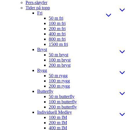
Pers-sløyfer
Tider på topp
Fri
50 m fri
100 m fri
200 m fri
400 m fri
800 m fri
1500 m fri
Bryst
50 m bryst
100 m bryst
200 m bryst
Rygg
50 m rygg
100 m rygg
200 m rygg
Butterfly
50 m butterfly
100 m butterfly
200 m butterfly
Individuell Medley
100 m IM
200 m IM
400 m IM