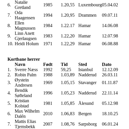
Natalie
6.
1985
1.20,55
Luxembourg
05.04.02
Gretland
Oda
7.
1994
1.20,95
Drammen
09.07.11
Haagensen
Ellen
8.
1984
1.22.17
Hamar
14.06.08
Magnussen
Linn Anett
9.
1983
1.22,20
Hamar
12.07.98
Gjerlaugsen
10.
Heidi Holum
1971
1.22,29
Hamar
06.08.88
Kortbane herrer
Navn
Født
Tid
Sted
Dato
1.
Sverre Næss
1992
59,25
Istanbul
12.12.09
2.
Robin Palm
1988
1.03,89
Nadderud
26.03.11
Øystein
3.
1969
1.05,15
Stavanger
01.11.87
Andresen
Bendik
4.
1996
1.05,23
Nadderud
22.11.14
Søfteland
Kristian
5.
1981
1.05,85
Ålesund
05.12.98
Kolstad
Max Wilhelm
6.
2010
1.06,83
Bergen
18.10.25
Dalén
Mattis Elias
7.
2007
1.08,76
Sarpsborg
06.01.24
Tjernsbekk