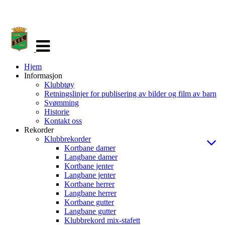
Veksle
navigasjon
Hjem
Informasjon
Klubbtøy
Retningslinjer for publisering av bilder og film av barn
Svømming
Historie
Kontakt oss
Rekorder
Klubbrekorder
Kortbane damer
Langbane damer
Kortbane jenter
Langbane jenter
Kortbane herrer
Langbane herrer
Kortbane gutter
Langbane gutter
Klubbrekord mix-stafett