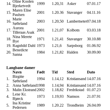
Oline Koolen
14.
1999
1.20,31
Asker
07.01.17
Bjerketvedt
Maren Elise
15.
2001
1.20.36
Stavanger
04.11.16
Paulsen
Marie
16.
2003
1.20,50
Lambertseter
07.04.18
Søfteland
Aurora
17.
2001
1.21,07
Kolbotn
03.03.18
Tilleraas Asak
Nina Merete
18.
1971
1.21,41
Stavanger
30.10.88
Bye
19.
Ragnhild Dahl
1973
1.21,6
Sarpsborg
01.06.92
Benedicte
20.
1984
1.21,82
Halden
30.09.00
Sanna
Langbane damer
Navn
Født
Tid
Sted
Dato
Birgitte
1.
1994
1.14,12
Kristiansand
14.07.16
Søfteland
2.
Anna Søfteland
1998
1.14,94
Kristiansand
14.07.16
3.
Malin Ekstrand
2002
1.18,82
Fredrikstad
01.07.23
Lene Kr.
4.
1973
1.19,93
Namsos
21.07.91
Bjørck
Ina Kristine
5.
1989
1.20.22
Trondheim
26.04.09
Pedersen