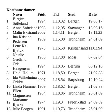
Kortbane damer
Navn
Født
Tid
Sted
Dato
Birgitte
1.
1994
1.10,32
Bergen
19.03.17
Søfteland
2.
Anna Søfteland
1998
1.12,95
Stavanger
13.03.16
3.
Malin Ekstrand
2002
1.14,11
Bergen
18.11.23
Ina Kristine
4.
1989
1.15,08
Trondheim
24.01.09
Pedersen
Lene Kr.
5.
1973
1.16,58
Kristiansand
11.03.94
Bjørck
Natalie
6.
1985
1.17,88
Moss
07.02.04
Gretland
Oda
7.
1994
1.18.05
Bærum
05.12.10
Haagensen
8.
Heidi Holum
1971
1.18,50
Bergen
21.02.88
Ida Wilhelmina
9.
2007
1.18,54
Sarpsborg
12.10.24
Odsbu
10.
Linda Hammer
1969
1.18,62
Bergen
21.02.88
Ellen
11.
1984
1.18,86
Trondheim
25.01.09
Magnussen
Marianne
12.
1974
1.19,3
Fredrikstad
24.09.89
Bjerke
13.
Julie Borgen
1991
1.19,73
Trondheim
25.01.09