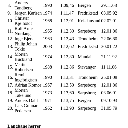
Anders
8.
1990
1.09,46
Bergen
29.11.08
Tandberg
9.
Jørgen Karlsen
1974
1.11,47
Fredrikstad
03.05.92
Christer
10
1968
1.12,01
Kristiansand
02.02.91
Kjølholdt
Rolf Arne
11.
1965
1.12,30
Sarpsborg
12.01.86
Nordang
12.
Inge Bjerk
1963
1.12,43
Trondheim
22.06.80
Philip Johan
13.
2003
1.12,62
Fredrikstad
30.01.22
Tokle
Morten
14.
1974
1.12,80
Mandal
21.11.92
Buckland
Martin
15.
1988
1.12,86
Stavanger
11.11.06
Robertsen
Remi
16.
1990
1.13,31
Trondheim
25.01.08
Ingebrigtsen
17.
Adrian Komor
1967
1.13,50
Sarpsborg
12.01.86
Morten
18.
1973
1.13,60
Sarpsborg
03.06.91
Takelund
19.
Anders Dahl
1971
1.13,75
Bergen
09.10.93
Lars Gunnar
20.
1962
1.13,90
Sarpsborg
31.05.79
Pedersen
Langbane herrer